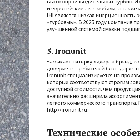
высокопроизводительных турбин. Их
и европейские автомобили, а также 
IHI является низкая инерционность 
«турбоямы». В 2025 году компания п
улучшенной системой смазки подши
5. Ironunit
Замыкает пятерку лидеров бренд, ко
доверие потребителей благодаря оп
Ironunit специализируется на прои
которые соответствуют строгим зав
доступной стоимости, чем продукция
значительно расширила ассортимент,
легкого коммерческого транспорта. 
http://ironunit.ru
.
Технические особе