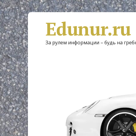
Edunur.ru
За рулем информации – будь на греб