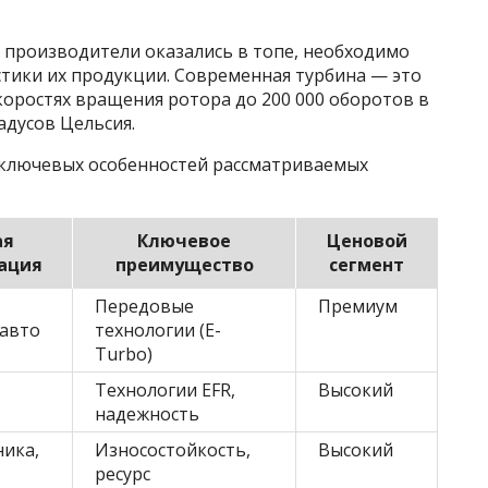
 производители оказались в топе, необходимо
стики их продукции. Современная турбина — это
оростях вращения ротора до 200 000 оборотов в
адусов Цельсия.
 ключевых особенностей рассматриваемых
ая
Ключевое
Ценовой
ация
преимущество
сегмент
Передовые
Премиум
авто
технологии (E-
Turbo)
Технологии EFR,
Высокий
надежность
ника,
Износостойкость,
Высокий
ресурс