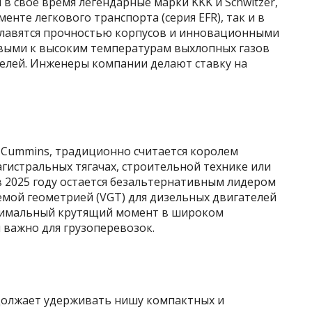
 свое время легендарные марки KKK и Schwitzer,
енте легкового транспорта (серия EFR), так и в
славятся прочностью корпусов и инновационными
выми к высоким температурам выхлопных газов
елей. Инженеры компании делают ставку на
Cummins, традиционно считается королем
агистральных тягачах, строительной технике или
в 2025 году остается безальтернативным лидером
емой геометрией (VGT) для дизельных двигателей
тимальный крутящий момент в широком
 важно для грузоперевозок.
одолжает удерживать нишу компактных и