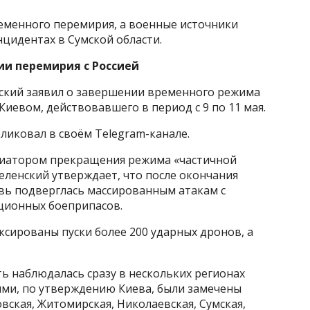
еменного перемирия, а военные источники
цидентах в Сумской области.
ии перемирия с Россией
ский заявил о завершении временного режима
иевом, действовавшего в период с 9 по 11 мая.
ликовал в своём Telegram-канале.
циатором прекращения режима «частичной
Зеленский утверждает, что после окончания
вь подверглась массированным атакам с
ционных боеприпасов.
ксированы пуски более 200 ударных дронов, а
ь наблюдалась сразу в нескольких регионах
рыми, по утверждению Киева, были замечены
ская, Житомирская, Николаевская, Сумская,