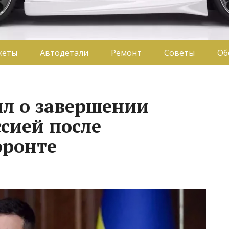
жеты
Автодетали
Ремонт
Советы
Об
ил о завершении
сией после
фронте