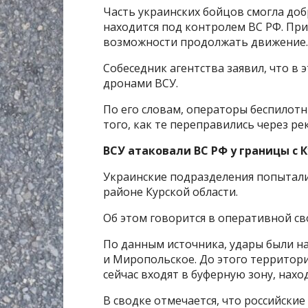
Часть украинских бойцов смогла до
находится под контролем ВС РФ. При
возможности продолжать движение.
Собеседник агентства заявил, что в
дронами ВСУ.
По его словам, операторы беспилотн
того, как те переправились через р
ВСУ атаковали ВС РФ у границы с 
Украинские подразделения попытали
районе Курской области.
Об этом говорится в оперативной св
По данным источника, удары были н
и Миропольское. До этого территори
сейчас входят в буферную зону, нах
В сводке отмечается, что российски