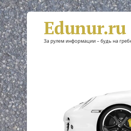
Edunur.ru
За рулем информации – будь на греб