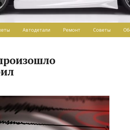
жеты
Автодетали
Ремонт
Советы
Об
произошло
рил