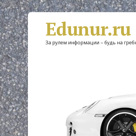
Edunur.ru
За рулем информации – будь на греб